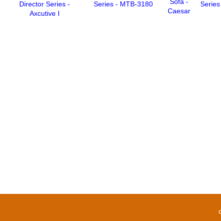
Sofa -
Director Series -
Series - MTB-3180
Series
Caesar
Axcutive I