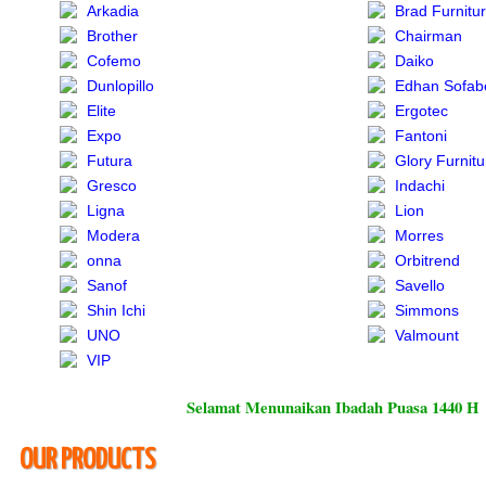
Arkadia
Brad Furnitu
Brother
Chairman
Cofemo
Daiko
Dunlopillo
Edhan Sofab
Elite
Ergotec
Expo
Fantoni
Futura
Glory Furnit
Gresco
Indachi
Ligna
Lion
Modera
Morres
onna
Orbitrend
Sanof
Savello
Shin Ichi
Simmons
UNO
Valmount
VIP
Selamat Menunaikan Ibadah Puasa 1440 H
OUR PRODUCTS