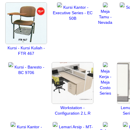
Kursi Kantor -
So
Meja
Executive Series - EC
Tamu -
50B
Nevada
Kursi - Kursi Kuliah -
FTR 467
Kursi - Baresto -
Meja
BC 9706
Kerja -
Meja
Costo
Series
Workstation -
Lema
Configuration 2.L.R
Ser
Kursi Kantor -
Lemari Arsip - MT-