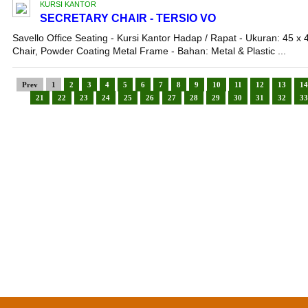
KURSI KANTOR
SECRETARY CHAIR - TERSIO VO
Savello Office Seating - Kursi Kantor Hadap / Rapat - Ukuran: 45 x 
Chair, Powder Coating Metal Frame - Bahan: Metal & Plastic ...
Prev
1
2
3
4
5
6
7
8
9
10
11
12
13
14
21
22
23
24
25
26
27
28
29
30
31
32
33