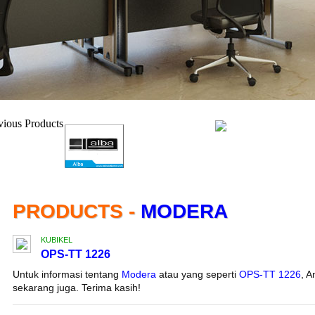
PRODUCTS -
MODERA
KUBIKEL
OPS-TT 1226
Untuk informasi tentang
Modera
atau yang seperti
OPS-TT 1226
, 
sekarang juga. Terima kasih!