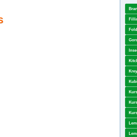
Bra
S
Fill
Fold
Gor
Inse
Kitc
Kre
Kubi
Kurs
Kurs
Kurs
Lem
Lema