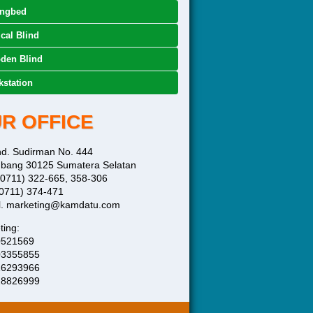
ingbed
ical Blind
den Blind
station
R OFFICE
end. Sudirman No. 444
bang 30125 Sumatera Selatan
 (0711) 322-665, 358-306
(0711) 374-471
l. marketing@kamdatu.com
ting:
0521569
03355855
16293966
28826999