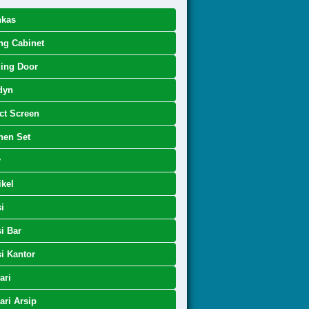
nkas
ing Cabinet
ing Door
dyn
ct Screen
hen Set
y
kel
i
i Bar
i Kantor
ari
ri Arsip