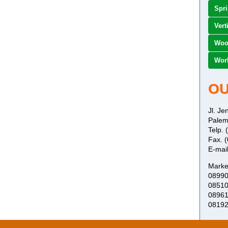
Spr
Vert
Woo
Work
OU
Jl. J
Palem
Telp.
Fax. 
E-mai
Marke
0899
0851
0896
0819