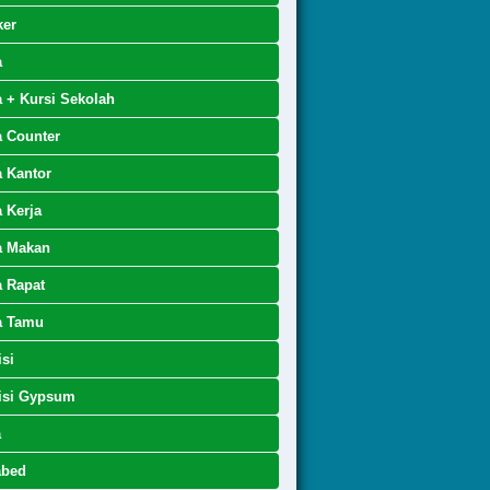
ker
a
 + Kursi Sekolah
 Counter
 Kantor
 Kerja
a Makan
 Rapat
a Tamu
isi
isi Gypsum
a
abed