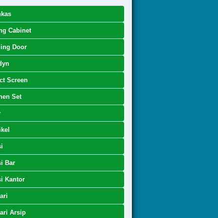
nkas
ing Cabinet
ing Door
dyn
ct Screen
hen Set
y
kel
i
i Bar
i Kantor
ari
ri Arsip