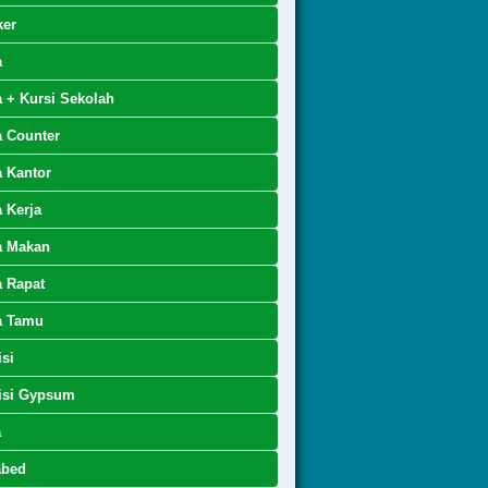
ker
a
 + Kursi Sekolah
 Counter
 Kantor
 Kerja
a Makan
 Rapat
a Tamu
isi
isi Gypsum
a
abed