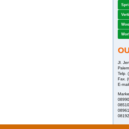
Spr
Vert
Woo
Work
OU
Jl. J
Palem
Telp.
Fax. 
E-mai
Marke
0899
0851
0896
0819