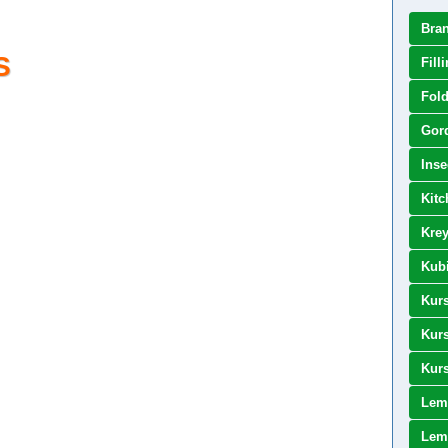
Bra
S
Fill
Fold
Gor
Inse
Kitc
Kre
Kubi
Kurs
Kurs
Kurs
Lem
Lema