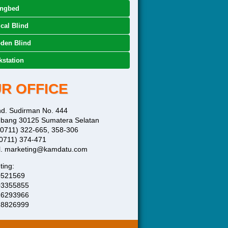
ingbed
ical Blind
den Blind
station
R OFFICE
end. Sudirman No. 444
bang 30125 Sumatera Selatan
 (0711) 322-665, 358-306
(0711) 374-471
l. marketing@kamdatu.com
ting:
0521569
03355855
16293966
28826999